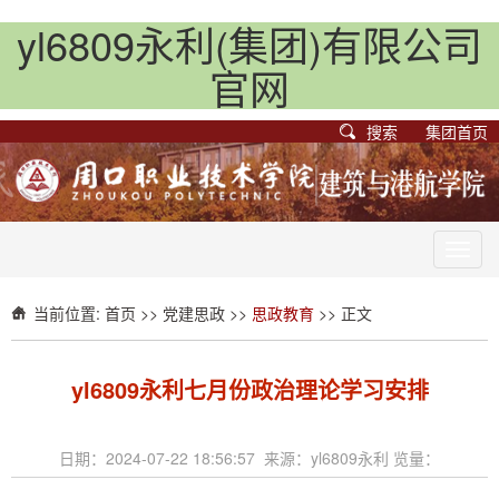
yl6809永利(集团)有限公司
官网
搜索
集团首页
Toggl
navig
当前位置:
首页
>>
党建思政
>>
思政教育
>> 正文
yl6809永利七月份政治理论学习安排
日期：2024-07-22 18:56:57 来源：yl6809永利 览量：